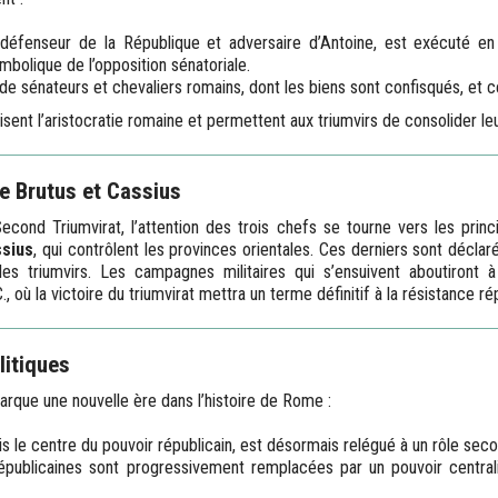
 défenseur de la République et adversaire d’Antoine, est exécuté en
mbolique de l’opposition sénatoriale.
 de sénateurs et chevaliers romains, dont les biens sont confisqués, et c
isent l’aristocratie romaine et permettent aux triumvirs de consolider l
e Brutus et Cassius
Second Triumvirat, l’attention des trois chefs se tourne vers les princ
sius
, qui contrôlent les provinces orientales. Ces derniers sont décla
les triumvirs. Les campagnes militaires qui s’ensuivent aboutiront à
., où la victoire du triumvirat mettra un terme définitif à la résistance ré
litiques
rque une nouvelle ère dans l’histoire de Rome :
is le centre du pouvoir républicain, est désormais relégué à un rôle seco
 républicaines sont progressivement remplacées par un pouvoir centra