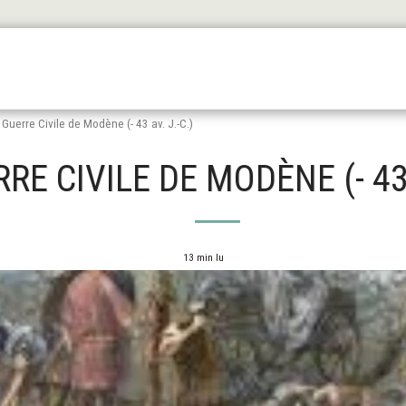
Les Origines
L'antiquité
Le Haut Moyen Äge
Le
 Guerre Civile de Modène (- 43 av. J.-C.)
RE CIVILE DE MODÈNE (- 43 
13 min lu