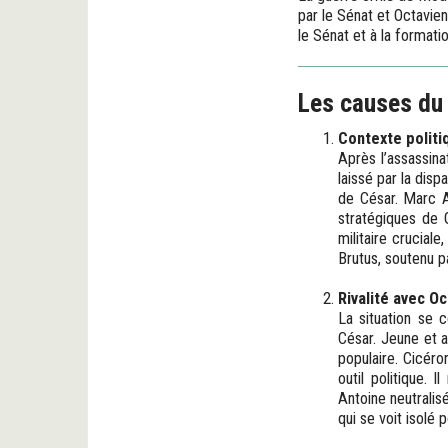
par le Sénat et Octavien
le Sénat et à la formati
Les causes du 
Contexte politi
Après l’assassina
laissé par la disp
de César. Marc A
stratégiques de 
militaire crucial
Brutus, soutenu pa
Rivalité avec Oc
La situation se c
César. Jeune et a
populaire. Cicéro
outil politique. 
Antoine neutralis
qui se voit isolé 