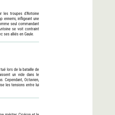
r les troupes d’Antoine
p ennemi, infligeant une
en comme seul commandant
ntoine se voit contraint
c ses alliés en Gaule.
ué lors de la bataille de
issent un vide dans le
s. Cependant, Octavien,
e les tensions entre lui
me mériter. Cicéron et le