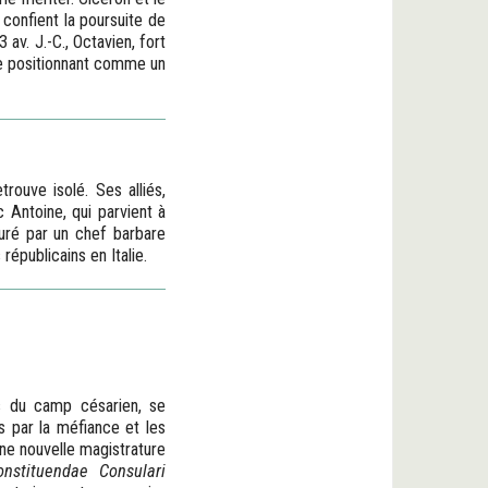
 confient la poursuite de
 av. J.-C., Octavien, fort
se positionnant comme un
rouve isolé. Ses alliés,
Antoine, qui parvient à
turé par un chef barbare
républicains en Italie.
es du camp césarien, se
s par la méfiance et les
 une nouvelle magistrature
onstituendae Consulari