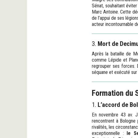
Sénat, souhaitant éviter
Marc Antoine. Cette déci
de l’appui de ses légio
acteur incontournable de
3.
Mort de Decimu
Après la bataille de M
comme Lépide et Plancu
regrouper ses forces. D
séquane et exécuté sur o
Formation du 
1.
L’accord de Bo
En novembre 43 av. J.-
rencontrent à Bologne p
rivalités, les circonsta
exceptionnelle :
le S