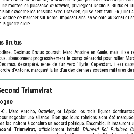
 une montée en puissance d’Octavien, privilégient Decimus Brutus et lui
sion exacerbe les tensions avec Octavien, qui se sent trahi. En juillet 43
ns, décide de marcher sur Rome, imposant ainsi sa volonté au Sénat et 
 la guerre civile.
s Brutus
odène, Decimus Brutus poursuit Marc Antoine en Gaule, mais il se ret
s, abandonnent progressivement le camp sénatorial pour rallier Marc 
ecimus, désespéré, tente de fuir vers l’Illyrie. Cependant, il est cap
rdre d’Antoine, marquant la fin d’un des derniers soutiens militaires des 
Second Triumvirat
logne
C., Marc Antoine, Octavien, et Lépide, les trois figures dominant
our négocier une alliance. Bien que leurs relations aient été marquée
nces les incitent à conclure un accord politique. Ensemble, ils instaurent
econd Triumvirat
, officiellement intitulé
Triumviri Rei Publicae C