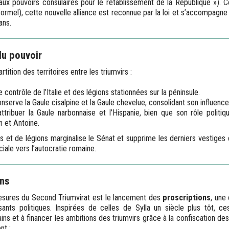
aux pouvoirs consulaires pour le rétablissement de la République »). 
formel), cette nouvelle alliance est reconnue par la loi et s’accompagne
ans.
du pouvoir
tition des territoires entre les triumvirs :
 contrôle de l’Italie et des légions stationnées sur la péninsule.
nserve la Gaule cisalpine et la Gaule chevelue, consolidant son influence 
ttribuer la Gaule narbonnaise et l’Hispanie, bien que son rôle politiq
n et Antoine.
s et de légions marginalise le Sénat et supprime les derniers vestiges de
iale vers l’autocratie romaine.
ons
sures du Second Triumvirat est le lancement des
proscriptions
, une
ants politiques. Inspirées de celles de Sylla un siècle plus tôt, ce
ains et à financer les ambitions des triumvirs grâce à la confiscation de
nt :