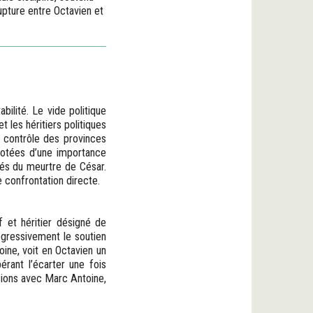
rupture entre Octavien et
ilité. Le vide politique
t les héritiers politiques
e contrôle des provinces
dotées d’une importance
rés du meurtre de César.
e confrontation directe.
if et héritier désigné de
rogressivement le soutien
oine, voit en Octavien un
pérant l’écarter une fois
nsions avec Marc Antoine,