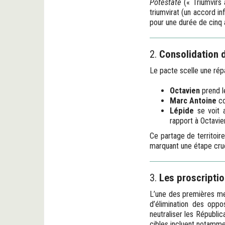
Potestate
(« Triumvirs 
triumvirat (un accord in
pour une durée de cinq 
2.
Consolidation 
Le pacte scelle une répar
Octavien
prend le
Marc Antoine
co
Lépide
se voit a
rapport à Octavie
Ce partage de territoire
marquant une étape cruc
3.
Les proscripti
L’une des premières me
d’élimination des oppos
neutraliser les Républic
cibles incluent notamme