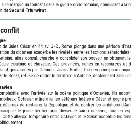
. Elle marque un tournant dans la guerre civile romaine, conduisant à la 
on du
Second Triumvirat
.
conflit
que
t de Jules César en 44 av. J.-C., Rome plonge dans une période d’instab
arition du dictateur exacerbe les rivalités entre les factions sénatoriales e
ntoine, alors consul, cherche à consolider son pouvoir en obtenant l
Gaule cisalpine et chevelue. Ces provinces, riches en ressources et 
e, sont gouvernées par Decimus Junius Brutus, l’un des principaux conju
r le Sénat, refuse de céder le territoire à Antoine, déclenchant ainsi un
tavien
omplexifie avec l’arrivée sur la scène politique d’Octavien, fils adopt
mbitieux, Octavien attire à lui les vétérans fidèles à César et gagne p
n, désireux de restaurer la République et de contrer les ambitions d’Ant
Il manipule le jeune héritier pour diviser le camp césarien, tout en es
é. Cette alliance temporaire entre Octavien et le Sénat accentue les te
politiquement.