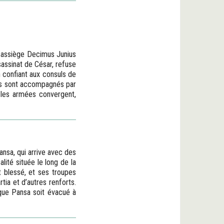
, assiège Decimus Junius
sassinat de César, refuse
n confiant aux consuls de
iers sont accompagnés par
 les armées convergent,
ansa, qui arrive avec des
lité située le long de la
t blessé, et ses troupes
tia et d’autres renforts.
n que Pansa soit évacué à