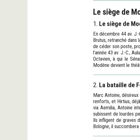
Le siège de Mo
1.
Le siège de M
En décembre 44 av. J.-C
Brutus, retranché dans l
de céder son poste, prov
l’année 43 av. J.-C., Au
Octavien, à qui le Sén
Modène devient le théât
2.
La bataille de F
Marc Antoine, désireux d
renforts, et Hirtius, d
via Aemilia, Antoine i
subissent de lourdes per
Ils infligent de graves
Bologne, il succombera 