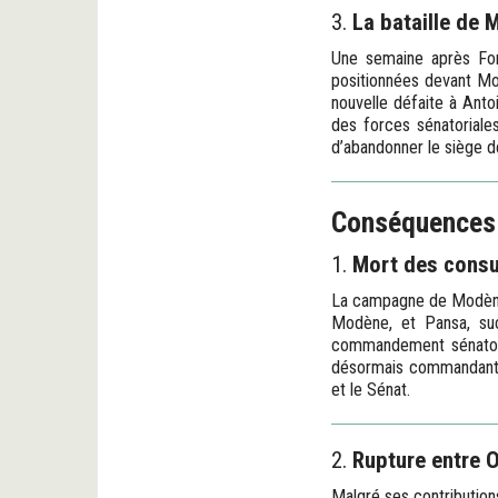
3.
La bataille de M
Une semaine après Foru
positionnées devant Mo
nouvelle défaite à Anto
des forces sénatoriales
d’abandonner le siège de
Conséquences
1.
Mort des consu
La campagne de Modène se
Modène, et Pansa, su
commandement sénatoria
désormais commandant un
et le Sénat.
2.
Rupture entre O
Malgré ses contributions