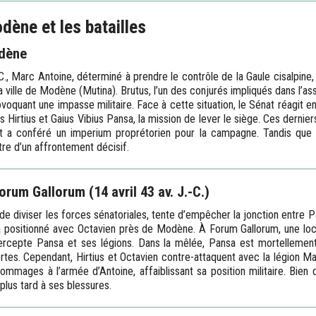
dène et les batailles
odène
., Marc Antoine, déterminé à prendre le contrôle de la Gaule cisalpine
a ville de Modène (Mutina). Brutus, l’un des conjurés impliqués dans l’as
oquant une impasse militaire. Face à cette situation, le Sénat réagit e
lus Hirtius et Gaius Vibius Pansa, la mission de lever le siège. Ces dern
at a conféré un imperium proprétorien pour la campagne. Tandis que
re d’un affrontement décisif.
orum Gallorum (14 avril 43 av. J.-C.)
e diviser les forces sénatoriales, tente d’empêcher la jonction entre P
éjà positionné avec Octavien près de Modène. À Forum Gallorum, une loca
ntercepte Pansa et ses légions. Dans la mêlée, Pansa est mortellemen
tes. Cependant, Hirtius et Octavien contre-attaquent avec la légion Mar
 dommages à l’armée d’Antoine, affaiblissant sa position militaire. Bie
plus tard à ses blessures.