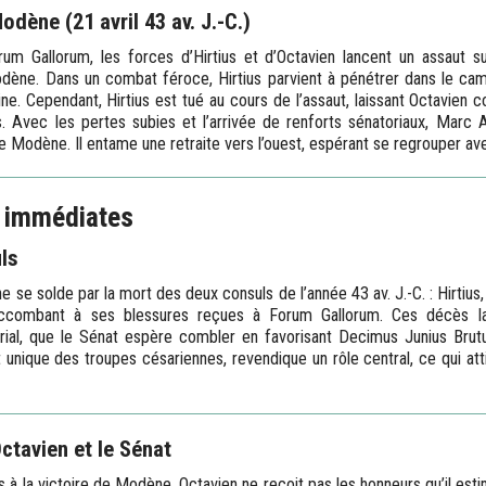
odène (21 avril 43 av. J.-C.)
m Gallorum, les forces d’Hirtius et d’Octavien lancent un assaut su
dène. Dans un combat féroce, Hirtius parvient à pénétrer dans le cam
ine. Cependant, Hirtius est tué au cours de l’assaut, laissant Octavi
. Avec les pertes subies et l’arrivée de renforts sénatoriaux, Marc A
 Modène. Il entame une retraite vers l’ouest, espérant se regrouper ave
 immédiates
ls
 solde par la mort des deux consuls de l’année 43 av. J.-C. : Hirtius, t
ccombant à ses blessures reçues à Forum Gallorum. Ces décès la
l, que le Sénat espère combler en favorisant Decimus Junius Brutu
ique des troupes césariennes, revendique un rôle central, ce qui attis
ctavien et le Sénat
 à la victoire de Modène, Octavien ne reçoit pas les honneurs qu’il esti