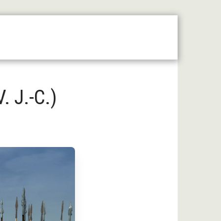
 Moyen Âge Central
Forum
Liens Utiles
 J.-C.)