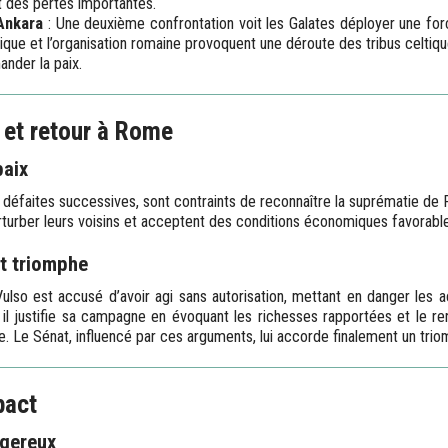
t des pertes importantes.
’Ankara
: Une deuxième confrontation voit les Galates déployer une for
ctique et l’organisation romaine provoquent une déroute des tribus celtiq
ander la paix.
et retour à Rome
paix
s défaites successives, sont contraints de reconnaître la suprématie de
rturber leurs voisins et acceptent des conditions économiques favorable
t triomphe
lso est accusé d’avoir agi sans autorisation, mettant en danger les 
il justifie sa campagne en évoquant les richesses rapportées et le re
. Le Sénat, influencé par ces arguments, lui accorde finalement un trio
pact
gereux