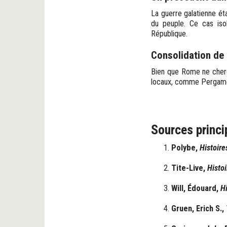
La guerre galatienne ét
du peuple. Ce cas iso
République.
Consolidation de 
Bien que Rome ne cherch
locaux, comme Pergame,
Sources princi
Polybe,
Histoire
Tite-Live,
Histo
Will, Édouard,
H
Gruen, Erich S.,