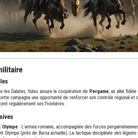
litaire
ales
e les Galates, Vulso assure la coopération de
Pergame
, un allié fidè
ette campagne une opportunité de renforcer son contrôle régional et de
cent régulièrement ses frontières.
isives
t Olympe
: L’armée romaine, accompagnée des forces pergaméniennes,
t Olympe (près de Bursa actuelle). La tactique disciplinée des légions 