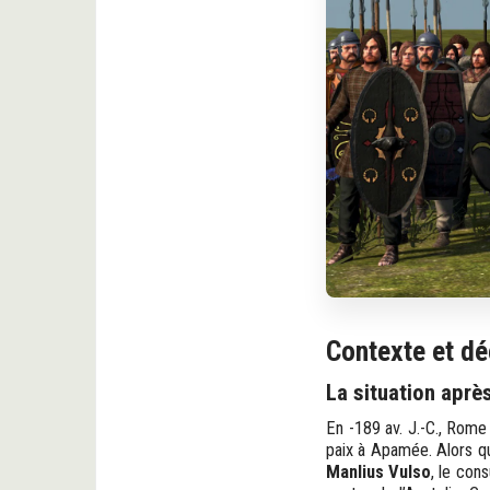
Contexte et d
La situation aprè
En -189 av. J.-C., Rome
paix à Apamée. Alors q
Manlius Vulso
, le con