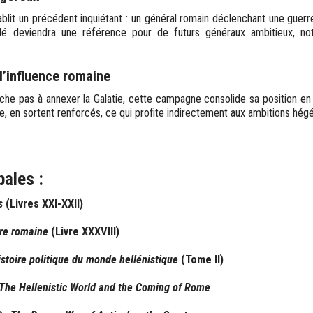
ablit un précédent inquiétant : un général romain déclenchant une guerr
lé deviendra une référence pour de futurs généraux ambitieux, no
l’influence romaine
e pas à annexer la Galatie, cette campagne consolide sa position en 
 en sortent renforcés, ce qui profite indirectement aux ambitions hé
pales :
s
(Livres XXI-XXII)
ire romaine
(Livre XXXVIII)
istoire politique du monde hellénistique
(Tome II)
The Hellenistic World and the Coming of Rome