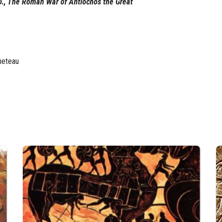
D.,
The Roman War of Antiochos the Great
neteau