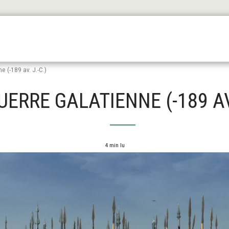
Les Origines
L'antiquité
Le Haut Moyen Äge
Le
e (-189 av. J.-C.)
UERRE GALATIENNE (-189 AV.
4 min lu