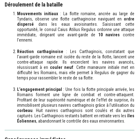
Déroulement de la bataille
Mouvements initiaux
: La flotte romaine, ancrée au large de
Tyndaris, observe une flotte carthaginoise naviguant en
ordre
dispersé
dans les eaux avoisinantes. Saisissant cette
opportunité, le consul Caius Atilius Regulus ordonne une attaque
immédiate, dirigeant une avant-garde de
10 navires
contre
l’ennemi.
Réaction carthaginoise
: Les Carthaginois, constatant que
l’avant-garde romaine est isolée du reste de la flotte, lancent une
contre-attaque rapide. Ils encerclent les navires avancés,
réussissant à en
couler neuf
. Cette manœuvre initiale met en
difficulté les Romains, mais elle permet à Regulus de gagner du
temps pour rassembler le reste de sa flotte.
L’engagement principal
: Une fois la flotte principale arrivée, les
Romains forment une ligne de combat et contre-attaquent.
Profitant de leur supériorité numérique et de l’effet de surprise, ils
immobilisent plusieurs navires carthaginois grâce à l’utilisation du
corbeau
. Huit navires carthaginois sont coulés et dix autres
capturés. Les Carthaginois restants battent en retraite vers les
îles
Éoliennes
, abandonnant le contrôle des eaux environnantes.