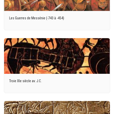
Les Guerres de Messénie (-743 à -454)
Troie XIe siècle av. J.C.