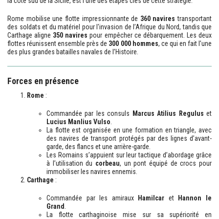
la côte sud de la Sicile, est l'une des étapes clés de cette stratégie.
Rome mobilise une flotte impressionnante de
360 navires
transportant
des soldats et du matériel pour l'invasion de l’Afrique du Nord, tandis que
Carthage aligne
350 navires
pour empêcher ce débarquement. Les deux
flottes réunissent ensemble près de
300 000 hommes
, ce qui en fait l’une
des plus grandes batailles navales de l’Histoire.
Forces en présence
Rome
:
Commandée par les consuls
Marcus Atilius Regulus
et
Lucius Manlius Vulso
.
La flotte est organisée en une formation en triangle, avec
des navires de transport protégés par des lignes d’avant-
garde, des flancs et une arrière-garde.
Les Romains s’appuient sur leur tactique d’abordage grâce
à l’utilisation du
corbeau
, un pont équipé de crocs pour
immobiliser les navires ennemis.
Carthage
:
Commandée par les amiraux
Hamilcar
et
Hannon le
Grand
.
La flotte carthaginoise mise sur sa supériorité en