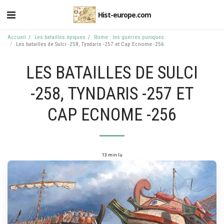
Hist-europe.com
Accueil
Les batailles épiques
Rome : les guerres puniques
Les batailles de Sulci -258, Tyndaris -257 et Cap Ecnome -256
LES BATAILLES DE SULCI
-258, TYNDARIS -257 ET
CAP ECNOME -256
13 min lu