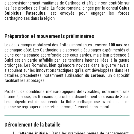
d’approvisionnement maritimes de Carthage et affaiblir son contrôle sur
les îles proches de l’Italie. La flotte romaine, dirigée par le consul
Gaius
Sulpicius Paterculus
, est envoyée pour engager les forces
carthaginoises dans la région.
Préparation et mouvements préliminaires
Les deux camps mobilisent des flottes importantes : environ
100 navires
de chaque côté. Les Carthaginois disposent d’équipages expérimentés et
d’une connaissance approfondie des eaux sardes, mais leur présence à
Sulci est en partie affaiblie par les tensions internes liées à la guerre
prolongée. Les Romains, bien qu’encore novices dans la guerre navale,
s’appuient sur les innovations tactiques qu’ils ont développées dans les
batailles précédentes, notamment l’utilisation du
corbeau
, un dispositif
facilitant les abordages.
Profitant de conditions météorologiques défavorables, notamment une
brume épaisse, les Romains approchent discrètement des eaux de Sulci.
Leur objectif est de surprendre la flotte carthaginoise avant qu’elle ne
puisse se regrouper ou se réfugier complètement dans le port.
Déroulement de la bataille
L’attaque initiale
: Dans les premières heures de l’engagement,