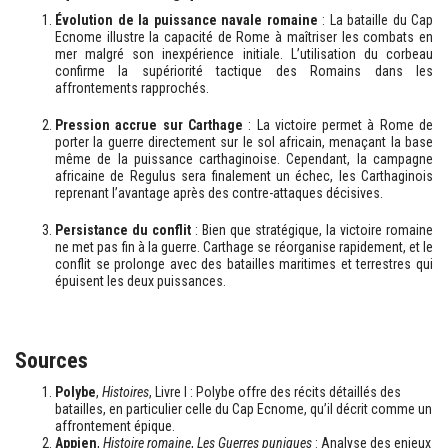
Évolution de la puissance navale romaine
: La bataille du Cap
Ecnome illustre la capacité de Rome à maîtriser les combats en
mer malgré son inexpérience initiale. L’utilisation du corbeau
confirme la supériorité tactique des Romains dans les
affrontements rapprochés.
Pression accrue sur Carthage
: La victoire permet à Rome de
porter la guerre directement sur le sol africain, menaçant la base
même de la puissance carthaginoise. Cependant, la campagne
africaine de Regulus sera finalement un échec, les Carthaginois
reprenant l’avantage après des contre-attaques décisives.
Persistance du conflit
: Bien que stratégique, la victoire romaine
ne met pas fin à la guerre. Carthage se réorganise rapidement, et le
conflit se prolonge avec des batailles maritimes et terrestres qui
épuisent les deux puissances.
Sources
Polybe
,
Histoires
, Livre I : Polybe offre des récits détaillés des
batailles, en particulier celle du Cap Ecnome, qu’il décrit comme un
affrontement épique.
Appien
,
Histoire romaine
,
Les Guerres puniques
: Analyse des enjeux