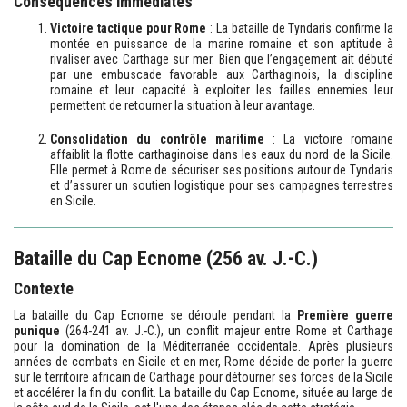
Conséquences immédiates
Victoire tactique pour Rome
: La bataille de Tyndaris confirme la
montée en puissance de la marine romaine et son aptitude à
rivaliser avec Carthage sur mer. Bien que l’engagement ait débuté
par une embuscade favorable aux Carthaginois, la discipline
romaine et leur capacité à exploiter les failles ennemies leur
permettent de retourner la situation à leur avantage.
Consolidation du contrôle maritime
: La victoire romaine
affaiblit la flotte carthaginoise dans les eaux du nord de la Sicile.
Elle permet à Rome de sécuriser ses positions autour de Tyndaris
et d’assurer un soutien logistique pour ses campagnes terrestres
en Sicile.
Bataille du Cap Ecnome (256 av. J.-C.)
Contexte
La bataille du Cap Ecnome se déroule pendant la
Première guerre
punique
(264-241 av. J.-C.), un conflit majeur entre Rome et Carthage
pour la domination de la Méditerranée occidentale. Après plusieurs
années de combats en Sicile et en mer, Rome décide de porter la guerre
sur le territoire africain de Carthage pour détourner ses forces de la Sicile
et accélérer la fin du conflit. La bataille du Cap Ecnome, située au large de