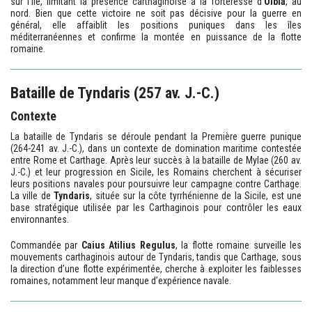
sur l’île, limitant la présence carthaginoise à la forteresse d’
Olbia
, au
nord. Bien que cette victoire ne soit pas décisive pour la guerre en
général, elle affaiblit les positions puniques dans les îles
méditerranéennes et confirme la montée en puissance de la flotte
romaine.
Bataille de Tyndaris (257 av. J.-C.)
Contexte
La bataille de Tyndaris se déroule pendant la Première guerre punique
(264-241 av. J.-C.), dans un contexte de domination maritime contestée
entre Rome et Carthage. Après leur succès à la bataille de Mylae (260 av.
J.-C.) et leur progression en Sicile, les Romains cherchent à sécuriser
leurs positions navales pour poursuivre leur campagne contre Carthage.
La ville de
Tyndaris
, située sur la côte tyrrhénienne de la Sicile, est une
base stratégique utilisée par les Carthaginois pour contrôler les eaux
environnantes.
Commandée par
Caius Atilius Regulus
, la flotte romaine surveille les
mouvements carthaginois autour de Tyndaris, tandis que Carthage, sous
la direction d’une flotte expérimentée, cherche à exploiter les faiblesses
romaines, notamment leur manque d’expérience navale.