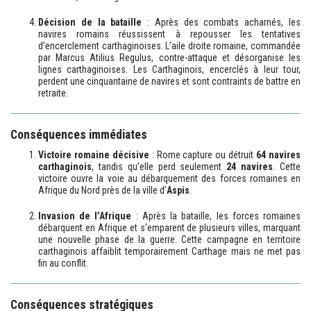
Décision de la bataille
: Après des combats acharnés, les
navires romains réussissent à repousser les tentatives
d’encerclement carthaginoises. L’aile droite romaine, commandée
par Marcus Atilius Regulus, contre-attaque et désorganise les
lignes carthaginoises. Les Carthaginois, encerclés à leur tour,
perdent une cinquantaine de navires et sont contraints de battre en
retraite.
Conséquences immédiates
Victoire romaine décisive
: Rome capture ou détruit
64 navires
carthaginois
, tandis qu’elle perd seulement
24 navires
. Cette
victoire ouvre la voie au débarquement des forces romaines en
Afrique du Nord près de la ville d’
Aspis
.
Invasion de l’Afrique
: Après la bataille, les forces romaines
débarquent en Afrique et s’emparent de plusieurs villes, marquant
une nouvelle phase de la guerre. Cette campagne en territoire
carthaginois affaiblit temporairement Carthage mais ne met pas
fin au conflit.
Conséquences stratégiques