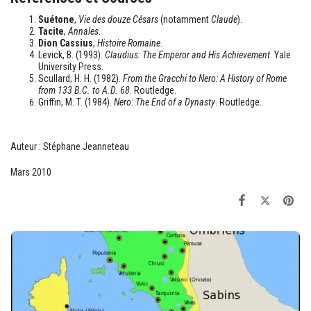
Suétone
,
Vie des douze Césars
(notamment
Claude
).
Tacite
,
Annales
.
Dion Cassius
,
Histoire Romaine
.
Levick, B. (1993).
Claudius: The Emperor and His Achievement
. Yale
University Press.
Scullard, H. H. (1982).
From the Gracchi to Nero: A History of Rome
from 133 B.C. to A.D. 68
. Routledge.
Griffin, M. T. (1984).
Nero: The End of a Dynasty
. Routledge.
Auteur : Stéphane Jeanneteau
Mars 2010