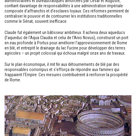
administratives et bureaucratiques amorcées par César et Auguste,
confiant davantage de responsabilités à une administration impériale
composée d’affranchis et d’esclaves loyaux. Ces réformes permirent de
centraliser le pouvoir et de contourner les institutions traditionnelles
comme le Sénat, souvent inefficace.
Claude fut également un bâtisseur ambitieux. Il acheva deux aqueducs
(l’aqueduc de l’Aqua Claudia et celui de l’Anio Novus), construisit un port
en eau profonde à Portus pour améliorer l’approvisionnement de Rome
en blé, et entreprit le drainage du lac Fucine pour développer des terres
agricoles – un projet colossal qui échoua malgré onze ans de travaux.
Sur le plan économique, il mit fin aux détournements de blé par des
responsables corrompus et s’efforça de répondre aux famines qui
frappaient l’Empire. Ces mesures contribuèrent à renforcer la prospérité
de Rome.