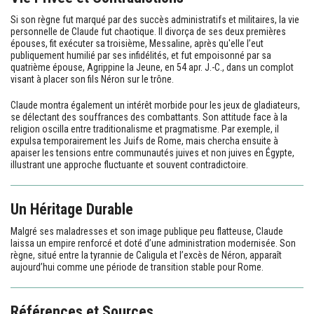
Si son règne fut marqué par des succès administratifs et militaires, la vie
personnelle de Claude fut chaotique. Il divorça de ses deux premières
épouses, fit exécuter sa troisième, Messaline, après qu'elle l’eut
publiquement humilié par ses infidélités, et fut empoisonné par sa
quatrième épouse, Agrippine la Jeune, en 54 apr. J.-C., dans un complot
visant à placer son fils Néron sur le trône.
Claude montra également un intérêt morbide pour les jeux de gladiateurs,
se délectant des souffrances des combattants. Son attitude face à la
religion oscilla entre traditionalisme et pragmatisme. Par exemple, il
expulsa temporairement les Juifs de Rome, mais chercha ensuite à
apaiser les tensions entre communautés juives et non juives en Égypte,
illustrant une approche fluctuante et souvent contradictoire.
Un Héritage Durable
Malgré ses maladresses et son image publique peu flatteuse, Claude
laissa un empire renforcé et doté d’une administration modernisée. Son
règne, situé entre la tyrannie de Caligula et l’excès de Néron, apparaît
aujourd’hui comme une période de transition stable pour Rome.
Références et Sources