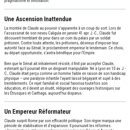
pragmatisme et innovation.
Une Ascension Inattendue
La montée de Claude au pouvoir s’apparente à un coup du sort. Lors de
l’assassinat de son neveu Caligula en janvier 41 apr. J.-C., Claude fut
découvert tremblant de peur dans un coin du palais par un soldat
prétorien. Contre toute attente, les prétoriens, désireux d’imposer leur
autorité face au Sénat, le proclamèrent empereur le lendemain. Ce choix,
au départ opportuniste, s’avéra bénéfique pour l’Empire.
Bien que le Sénat ait initialement résisté, il finit par accepter Claude,
estimant qu’il pourrait être un dirigeant manipulable. Né à Lyon en 10 av. J.-
C., Claude était perçu comme un homme faible en raison de son handicap
physique – une paralysie infantile l’ayant laissé bégayant et sujet à des
tremblements. Ce rejet familial et social favorisa toutefois son
éducation, et il devint un érudit, rédigeant des ouvrages historiques sur
les Étrusques et Carthage, aujourd’hui disparus.
Un Empereur Réformateur
Claude surprit Rome par son efficacité politique. Son règne marqua une
période de stabilisation et d’expansion. Il poursuivit les réformes