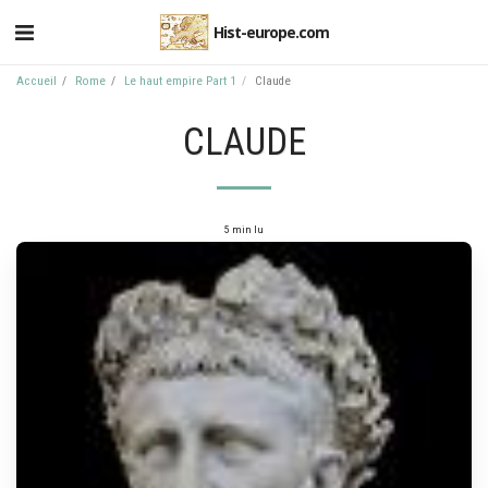
Hist-europe.com
Accueil
Rome
Le haut empire Part 1
Claude
CLAUDE
5 min lu