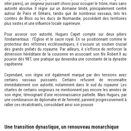
inter pares), un seigneur puissant choisi pour occuper le trône, mais sans
autorité absolue. Il règne sur un domaine limité, principalement centré
autour de Paris et Orléans, tandis que de nombreux vassaux, tels les
comtes de Blois ou les ducs de Normandie, possèdent des territoires
plus vastes et une influence locale supérieure.
Pour asseoir son autorité, Hugues Capet compte sur deux piliers
fondamentaux : l’Église et le sacre royal. En se positionnant comme le
protecteur des réformes ecclésiastiques, il s’assure un soutien crucial
des grands prélats du royaume. Par ailleurs, il s’efforce de renforcer la
dimension héréditaire de la couronne en associant son fils Robert II au
pouvoir dès 987, une pratique qui deviendra une constante de la dynastie
capétienne.
Cependant, son règne est également marqué par des tensions avec
certains vassaux puissants. Certains refusent de reconnaître
immédiatement son autorité, notamment dans le sud du royaume. Les
chartes de certains seigneurs ne mentionnent pas encore les années de
son règne, témoignant d’une reconnaissance partielle. Mais Hugues, par
une combinaison de diplomatie et de fermeté, parvient progressivement à
rallier ces récalcitrants, consolidant ainsi son pouvoir.
Une transition dynastique, un renouveau monarchique