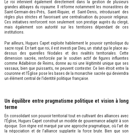
Le roi intervient également directement dans la gestion de plusieurs
grandes abbayes du royaume. Il réforme notamment les monastères de
Saint-Germain-des-Prés, Saint-Riquier, et Saint-Denis, introduisant des
règles plus strictes et favorisant une centralisation du pouvoir religieux.
Ces initiatives renforcent non seulement son prestige auprès du clergé,
mais également son autorité sur les territoires dépendant de ces
institutions.
Par ailleurs, Hugues Capet exploite habilement le pouvoir symbolique du
sacre royal. En tant que roi, il est investi par Dieu, un statut qui le place au-
dessus des querelles féodales et des rivalités territoriales. Cette
dimension sacrée, renforcée par le soutien actif de figures influentes
comme Adalbéron de Reims, donne au roi une légitimité unique que ses
vassaux, bien que puissants, ne peuvent contester. Ce lien étroit entre la
couronne et l’Église pose les bases de la monarchie sacrée qui deviendra
un élément central de l’identité politique française.
Un équilibre entre pragmatisme politique et vision à long
terme
En consolidant son pouvoir territorial tout en cultivant des alliances avec
l’Église, Hugues Capet construit un modèle de gouvernance adapté à son
époque. Son règne est marqué par une approche pragmatique, où l’art de
la négociation et de l’alliance supplante la force brute. Bien que son