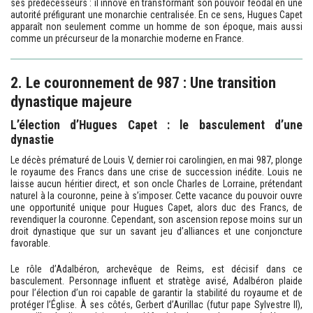
ses prédécesseurs : il innove en transformant son pouvoir féodal en une
autorité préfigurant une monarchie centralisée. En ce sens, Hugues Capet
apparaît non seulement comme un homme de son époque, mais aussi
comme un précurseur de la monarchie moderne en France.
2. Le couronnement de 987 : Une transition
dynastique majeure
L’élection d’Hugues Capet : le basculement d’une
dynastie
Le décès prématuré de Louis V, dernier roi carolingien, en mai 987, plonge
le royaume des Francs dans une crise de succession inédite. Louis ne
laisse aucun héritier direct, et son oncle Charles de Lorraine, prétendant
naturel à la couronne, peine à s’imposer. Cette vacance du pouvoir ouvre
une opportunité unique pour Hugues Capet, alors duc des Francs, de
revendiquer la couronne. Cependant, son ascension repose moins sur un
droit dynastique que sur un savant jeu d’alliances et une conjoncture
favorable.
Le rôle d’Adalbéron, archevêque de Reims, est décisif dans ce
basculement. Personnage influent et stratège avisé, Adalbéron plaide
pour l’élection d’un roi capable de garantir la stabilité du royaume et de
protéger l’Église. À ses côtés, Gerbert d’Aurillac (futur pape Sylvestre II),