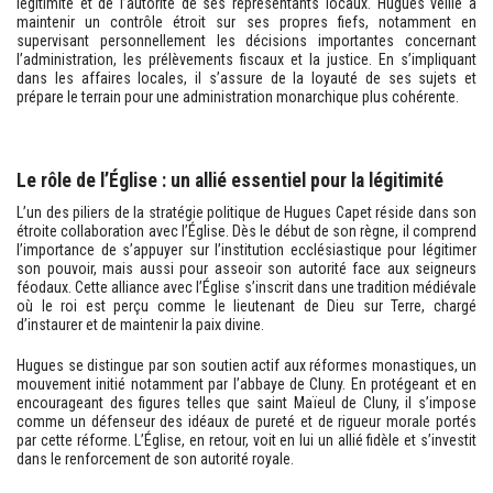
légitimité et de l’autorité de ses représentants locaux. Hugues veille à
maintenir un contrôle étroit sur ses propres fiefs, notamment en
supervisant personnellement les décisions importantes concernant
l’administration, les prélèvements fiscaux et la justice. En s’impliquant
dans les affaires locales, il s’assure de la loyauté de ses sujets et
prépare le terrain pour une administration monarchique plus cohérente.
Le rôle de l’Église : un allié essentiel pour la légitimité
L’un des piliers de la stratégie politique de Hugues Capet réside dans son
étroite collaboration avec l’Église. Dès le début de son règne, il comprend
l’importance de s’appuyer sur l’institution ecclésiastique pour légitimer
son pouvoir, mais aussi pour asseoir son autorité face aux seigneurs
féodaux. Cette alliance avec l’Église s’inscrit dans une tradition médiévale
où le roi est perçu comme le lieutenant de Dieu sur Terre, chargé
d’instaurer et de maintenir la paix divine.
Hugues se distingue par son soutien actif aux réformes monastiques, un
mouvement initié notamment par l’abbaye de Cluny. En protégeant et en
encourageant des figures telles que saint Maïeul de Cluny, il s’impose
comme un défenseur des idéaux de pureté et de rigueur morale portés
par cette réforme. L’Église, en retour, voit en lui un allié fidèle et s’investit
dans le renforcement de son autorité royale.