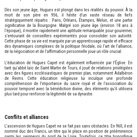
Dès son jeune âge, Hugues est plongé dans les réalités du pouvoir. À la
mort de son père en 956, il hérite d’un vaste réseau de fiefs
stratégiquement répartis : Paris, Orléans, Étampes, Melun, et une partie
significative de la Bourgogne. Malgré son jeune âge (environ 18 ans à
l'époque), il montre rapidement une aptitude remarquable pour gouverner,
s'entourant de conseillers expérimentés pour consolider son autorité.
Cette phase de sa vie est marquée par un apprentissage rapide et efficace
des dynamiques complexes de la politique féodale, où l'art de l’alliance,
de la négociation et de l’affirmation personnelle joue un rôle crucial.
L’éducation de Hugues Capet est également influencée par l’Église. En
tant qu’abbé laïc de Saint-Martin de Tours, il jouit de relations privilégiées
avec des figures ecclésiastiques de premier plan, notamment Adalbéron
de Reims. Cette éducation religieuse lui inculque une profonde
compréhension de l’importance du sacre royal et de l’association du
pouvoir temporel avec la bénédiction divine, des éléments qu’il utilisera
plus tard pour renforcer la légitimité de sa dynastie.
Conflits et alliances
L’ascension de Hugues Capet ne se fait pas sans obstacles. En 960, il est
nommé duc des Francs, un titre qui le place en position de prééminence
parmi les seigneurs du nord de la Loire. Toutefois, ce titre honorifique