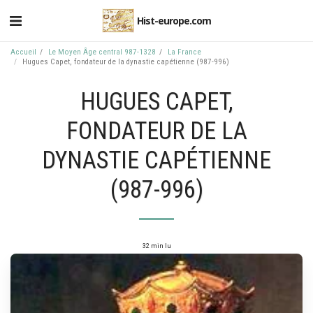
Hist-europe.com
Accueil
Le Moyen Âge central 987-1328
La France
Hugues Capet, fondateur de la dynastie capétienne (987-996)
HUGUES CAPET,
FONDATEUR DE LA
DYNASTIE CAPÉTIENNE
(987-996)
32 min lu