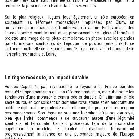
posture défensive mais affirmée contribue à stabiliser la région et à
renforcer la position de la France face à ses voisins.
Sur le plan religieux, Hugues joue également un rôle européen en
soutenant les réformes monastiques impulsées par Cluny, un
mouvement qui dépasse les frontières du royaume. En favorisant des
figures comme saint Maïeul et en promouvant une Église réformée, il
projette une image de roi pieux et moderne, en phase avec les grandes
transformations spirituelles de l’époque. Ce positionnement renforce
l’influence culturelle de la France dans l’Europe médiévale et consolide le
lien entre monarchie et Église.
Un règne modeste, un impact durable
Hugues Capet n’a pas révolutionné le royaume de France par des
conquêtes spectaculaires ou des réformes radicales, mais il a posé les
fondations d’une monarchie centralisée et durable. En affirmant le rôle
sacré du roi, en consolidant un domaine royal stable et en adoptant une
politique diplomatique prudente mais efficace, il a préparé le terrain pour
ses successeurs. Son règne amorce une transition où le pouvoir royal,
bien que limité, commence à se structurer autour d’une légitimité
spirituelle et territoriale. Ce lent processus fera de la monarchie
capétienne un modèle de stabilité et d’autorité, transformant
progressivement la France en une puissance majeure de l’Europe