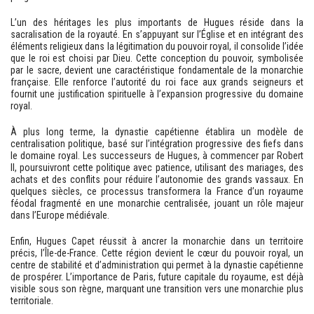
L’un des héritages les plus importants de Hugues réside dans la
sacralisation de la royauté. En s’appuyant sur l’Église et en intégrant des
éléments religieux dans la légitimation du pouvoir royal, il consolide l’idée
que le roi est choisi par Dieu. Cette conception du pouvoir, symbolisée
par le sacre, devient une caractéristique fondamentale de la monarchie
française. Elle renforce l’autorité du roi face aux grands seigneurs et
fournit une justification spirituelle à l’expansion progressive du domaine
royal.
À plus long terme, la dynastie capétienne établira un modèle de
centralisation politique, basé sur l’intégration progressive des fiefs dans
le domaine royal. Les successeurs de Hugues, à commencer par Robert
II, poursuivront cette politique avec patience, utilisant des mariages, des
achats et des conflits pour réduire l’autonomie des grands vassaux. En
quelques siècles, ce processus transformera la France d’un royaume
féodal fragmenté en une monarchie centralisée, jouant un rôle majeur
dans l’Europe médiévale.
Enfin, Hugues Capet réussit à ancrer la monarchie dans un territoire
précis, l’Île-de-France. Cette région devient le cœur du pouvoir royal, un
centre de stabilité et d’administration qui permet à la dynastie capétienne
de prospérer. L’importance de Paris, future capitale du royaume, est déjà
visible sous son règne, marquant une transition vers une monarchie plus
territoriale.