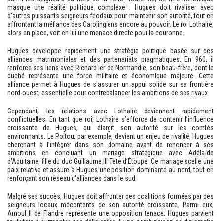
masque une réalité politique complexe : Hugues doit rivaliser avec
d'autres puissants seigneurs féodaux pour maintenir son autorité, tout en
affrontant la méfiance des Carolingiens encore au pouvoir. Le roi Lothaire,
alors en place, voit en lui une menace directe pour la couronne.
Hugues développe rapidement une stratégie politique basée sur des
alliances matrimoniales et des partenariats pragmatiques. En 960, il
renforce ses liens avec Richard Ier de Normandie, son beau-frère, dont le
duché représente une force militaire et économique majeure. Cette
alliance permet à Hugues de s'assurer un appui solide sur sa frontière
nord-ouest, essentielle pour contrebalancer les ambitions de ses rivaux.
Cependant, les relations avec Lothaire deviennent rapidement
conflictuelles. En tant que roi, Lothaire s’efforce de contenir l’influence
croissante de Hugues, qui élargit son autorité sur les comtés
environnants. Le Poitou, par exemple, devient un enjeu de rivalité, Hugues
cherchant à l’intégrer dans son domaine avant de renoncer à ses
ambitions en concluant un mariage stratégique avec Adélaïde
d’Aquitaine, fille du duc Guillaume III Tête d’Étoupe. Ce mariage scelle une
paix relative et assure à Hugues une position dominante au nord, tout en
renforçant son réseau d'alliances dans le sud.
Malgré ses succès, Hugues doit affronter des coalitions formées par des
seigneurs locaux mécontents de son autorité croissante. Parmi eux,
Arnoul II de Flandre représente une opposition tenace. Hugues parvient