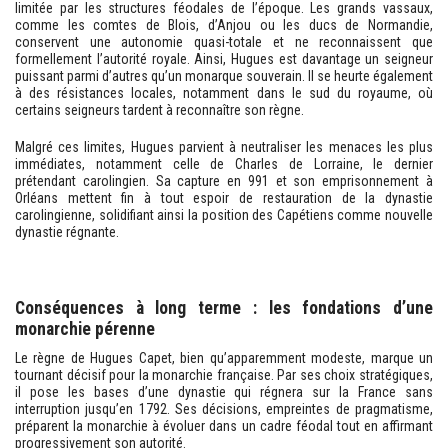
limitée par les structures féodales de l’époque. Les grands vassaux,
comme les comtes de Blois, d’Anjou ou les ducs de Normandie,
conservent une autonomie quasi-totale et ne reconnaissent que
formellement l’autorité royale. Ainsi, Hugues est davantage un seigneur
puissant parmi d’autres qu’un monarque souverain. Il se heurte également
à des résistances locales, notamment dans le sud du royaume, où
certains seigneurs tardent à reconnaître son règne.
Malgré ces limites, Hugues parvient à neutraliser les menaces les plus
immédiates, notamment celle de Charles de Lorraine, le dernier
prétendant carolingien. Sa capture en 991 et son emprisonnement à
Orléans mettent fin à tout espoir de restauration de la dynastie
carolingienne, solidifiant ainsi la position des Capétiens comme nouvelle
dynastie régnante.
Conséquences à long terme : les fondations d’une
monarchie pérenne
Le règne de Hugues Capet, bien qu’apparemment modeste, marque un
tournant décisif pour la monarchie française. Par ses choix stratégiques,
il pose les bases d’une dynastie qui régnera sur la France sans
interruption jusqu’en 1792. Ses décisions, empreintes de pragmatisme,
préparent la monarchie à évoluer dans un cadre féodal tout en affirmant
progressivement son autorité.