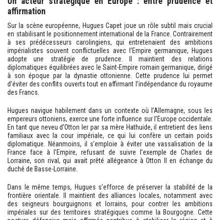
Un acteur stratégique en Europe : entre prudence et
affirmation
Sur la scène européenne, Hugues Capet joue un rôle subtil mais crucial
en stabilisant le positionnement international de la France. Contrairement
à ses prédécesseurs carolingiens, qui entretenaient des ambitions
impérialistes souvent conflictuelles avec l’Empire germanique, Hugues
adopte une stratégie de prudence. Il maintient des relations
diplomatiques équilibrées avec le Saint-Empire romain germanique, dirigé
à son époque par la dynastie ottonienne. Cette prudence lui permet
d’éviter des conflits ouverts tout en affirmant l’indépendance du royaume
des Francs.
Hugues navigue habilement dans un contexte où l’Allemagne, sous les
empereurs ottoniens, exerce une forte influence sur l’Europe occidentale.
En tant que neveu d’Otton Ier par sa mère Hathuide, il entretient des liens
familiaux avec la cour impériale, ce qui lui confère un certain poids
diplomatique. Néanmoins, il s’emploie à éviter une vassalisation de la
France face à l’Empire, refusant de suivre l’exemple de Charles de
Lorraine, son rival, qui avait prêté allégeance à Otton II en échange du
duché de Basse-Lorraine.
Dans le même temps, Hugues s’efforce de préserver la stabilité de la
frontière orientale. Il maintient des alliances locales, notamment avec
des seigneurs bourguignons et lorrains, pour contrer les ambitions
impériales sur des territoires stratégiques comme la Bourgogne. Cette