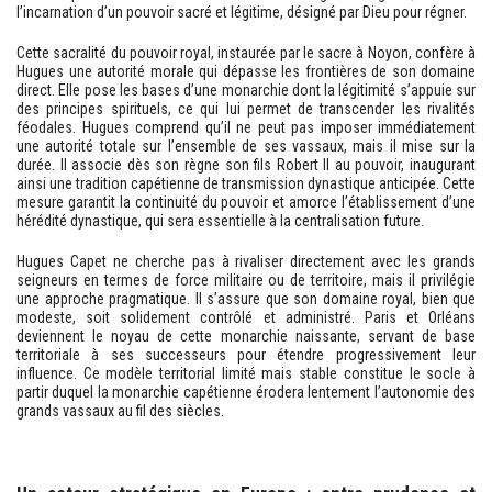
l’incarnation d’un pouvoir sacré et légitime, désigné par Dieu pour régner.
Cette sacralité du pouvoir royal, instaurée par le sacre à Noyon, confère à
Hugues une autorité morale qui dépasse les frontières de son domaine
direct. Elle pose les bases d’une monarchie dont la légitimité s’appuie sur
des principes spirituels, ce qui lui permet de transcender les rivalités
féodales. Hugues comprend qu’il ne peut pas imposer immédiatement
une autorité totale sur l’ensemble de ses vassaux, mais il mise sur la
durée. Il associe dès son règne son fils Robert II au pouvoir, inaugurant
ainsi une tradition capétienne de transmission dynastique anticipée. Cette
mesure garantit la continuité du pouvoir et amorce l’établissement d’une
hérédité dynastique, qui sera essentielle à la centralisation future.
Hugues Capet ne cherche pas à rivaliser directement avec les grands
seigneurs en termes de force militaire ou de territoire, mais il privilégie
une approche pragmatique. Il s’assure que son domaine royal, bien que
modeste, soit solidement contrôlé et administré. Paris et Orléans
deviennent le noyau de cette monarchie naissante, servant de base
territoriale à ses successeurs pour étendre progressivement leur
influence. Ce modèle territorial limité mais stable constitue le socle à
partir duquel la monarchie capétienne érodera lentement l’autonomie des
grands vassaux au fil des siècles.