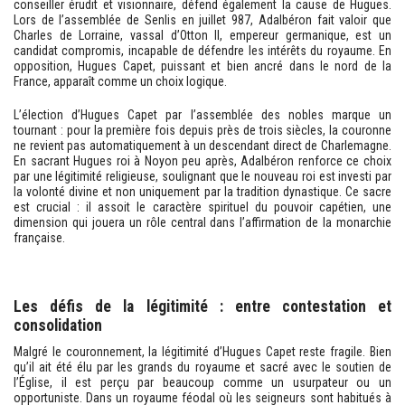
conseiller érudit et visionnaire, défend également la cause de Hugues.
Lors de l’assemblée de Senlis en juillet 987, Adalbéron fait valoir que
Charles de Lorraine, vassal d’Otton II, empereur germanique, est un
candidat compromis, incapable de défendre les intérêts du royaume. En
opposition, Hugues Capet, puissant et bien ancré dans le nord de la
France, apparaît comme un choix logique.
L’élection d’Hugues Capet par l’assemblée des nobles marque un
tournant : pour la première fois depuis près de trois siècles, la couronne
ne revient pas automatiquement à un descendant direct de Charlemagne.
En sacrant Hugues roi à Noyon peu après, Adalbéron renforce ce choix
par une légitimité religieuse, soulignant que le nouveau roi est investi par
la volonté divine et non uniquement par la tradition dynastique. Ce sacre
est crucial : il assoit le caractère spirituel du pouvoir capétien, une
dimension qui jouera un rôle central dans l’affirmation de la monarchie
française.
Les défis de la légitimité : entre contestation et
consolidation
Malgré le couronnement, la légitimité d’Hugues Capet reste fragile. Bien
qu’il ait été élu par les grands du royaume et sacré avec le soutien de
l’Église, il est perçu par beaucoup comme un usurpateur ou un
opportuniste. Dans un royaume féodal où les seigneurs sont habitués à