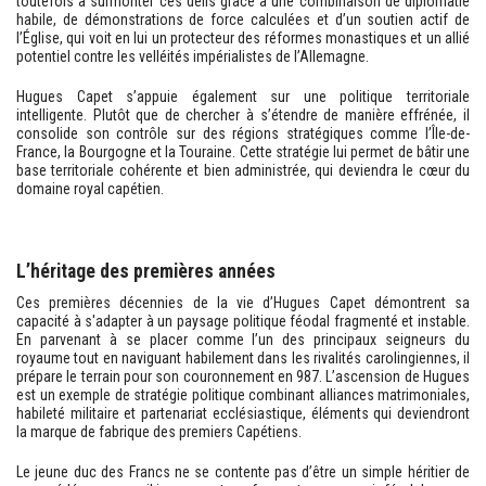
toutefois à surmonter ces défis grâce à une combinaison de diplomatie
habile, de démonstrations de force calculées et d’un soutien actif de
l’Église, qui voit en lui un protecteur des réformes monastiques et un allié
potentiel contre les velléités impérialistes de l’Allemagne.
Hugues Capet s’appuie également sur une politique territoriale
intelligente. Plutôt que de chercher à s’étendre de manière effrénée, il
consolide son contrôle sur des régions stratégiques comme l’Île-de-
France, la Bourgogne et la Touraine. Cette stratégie lui permet de bâtir une
base territoriale cohérente et bien administrée, qui deviendra le cœur du
domaine royal capétien.
L’héritage des premières années
Ces premières décennies de la vie d’Hugues Capet démontrent sa
capacité à s'adapter à un paysage politique féodal fragmenté et instable.
En parvenant à se placer comme l’un des principaux seigneurs du
royaume tout en naviguant habilement dans les rivalités carolingiennes, il
prépare le terrain pour son couronnement en 987. L’ascension de Hugues
est un exemple de stratégie politique combinant alliances matrimoniales,
habileté militaire et partenariat ecclésiastique, éléments qui deviendront
la marque de fabrique des premiers Capétiens.
Le jeune duc des Francs ne se contente pas d’être un simple héritier de