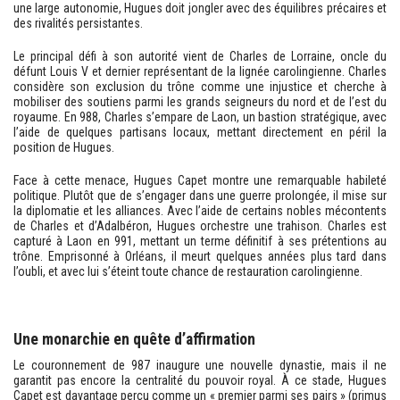
une large autonomie, Hugues doit jongler avec des équilibres précaires et
des rivalités persistantes.
Le principal défi à son autorité vient de Charles de Lorraine, oncle du
défunt Louis V et dernier représentant de la lignée carolingienne. Charles
considère son exclusion du trône comme une injustice et cherche à
mobiliser des soutiens parmi les grands seigneurs du nord et de l’est du
royaume. En 988, Charles s’empare de Laon, un bastion stratégique, avec
l’aide de quelques partisans locaux, mettant directement en péril la
position de Hugues.
Face à cette menace, Hugues Capet montre une remarquable habileté
politique. Plutôt que de s’engager dans une guerre prolongée, il mise sur
la diplomatie et les alliances. Avec l’aide de certains nobles mécontents
de Charles et d’Adalbéron, Hugues orchestre une trahison. Charles est
capturé à Laon en 991, mettant un terme définitif à ses prétentions au
trône. Emprisonné à Orléans, il meurt quelques années plus tard dans
l’oubli, et avec lui s’éteint toute chance de restauration carolingienne.
Une monarchie en quête d’affirmation
Le couronnement de 987 inaugure une nouvelle dynastie, mais il ne
garantit pas encore la centralité du pouvoir royal. À ce stade, Hugues
Capet est davantage perçu comme un « premier parmi ses pairs » (primus