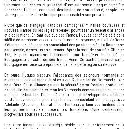
territoires plus vastes et jouissent d’une autonomie presque complète.
Cependant, Hugues, conscient des limites de son autorité, adopte une
stratégie patiente et méthodique pour consolider son pouvoir.
Plutôt que de s’engager dans des campagnes militaires coûteuses et
risquées, il mise sur les règles féodales pour tisser un réseau d’alliances
et d’obligations. En tant que duc des Francs, Hugues bénéficie déjà de la
fidélité de nombreux vassaux dans le nord du royaume, mais il s’efforce
d’étendre son influence en consolidant des positions clés. La Bourgogne,
par exemple, devient un enjeu crucial. Après la mort de son frère Otton en
965, Hugues manœuvre habilement pour transférer le duché de
Bourgogne à un autre de ses frères, Henri. Ce contrôle indirect sur la
Bourgogne renforce sa prépondérance dans cette région stratégique.
En outre, Hugues s’assure l’allégeance des seigneurs normands en
maintenant des relations étroites avec Richard Ier de Normandie, son
beau-frère. Cette alliance garantit la sécurité de sa frontière nord-ouest,
essentielle dans un contexte où les Normands demeurent une puissance
maritime redoutable. De manière similaire, il développe des relations
cordiales avec des seigneurs aquitains en consolidant son mariage avec
Adélaïde d’Aquitaine. Ces alliances territoriales, bien que limitées dans
leur portée immédiate, posent les fondations d’une centralisation
progressive sous ses successeurs.
Une autre facette de sa stratégie réside dans le renforcement de la